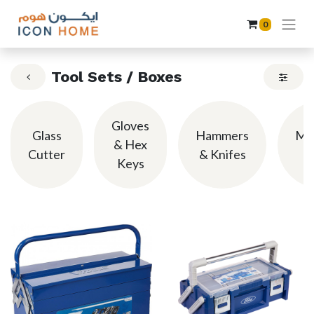
0
Tool Sets / Boxes
Gloves
Glass
Hammers
Me
& Hex
Cutter
& Knifes
Keys