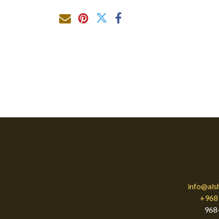
info@als
+968