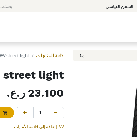
الشحن القياسي
الرئيسية
المتجر
المنتدى
p
كافة المنتجات
W street light
street light
23.100
ر.ع.
إ
إضافة إلى قائمة الأمنيات